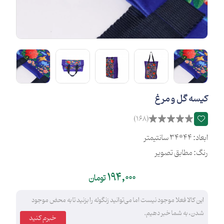
کیسه گل و مرغ
(168)
ابعاد: 44*34 سانتیمتر
رنگ: مطابق تصویر
194,000
تومان
این کالا فعلا موجود نیست اما می‌توانید زنگوله را بزنید تا به محض موجود
شدن، به شما خبر دهیم.
خبرم کنید