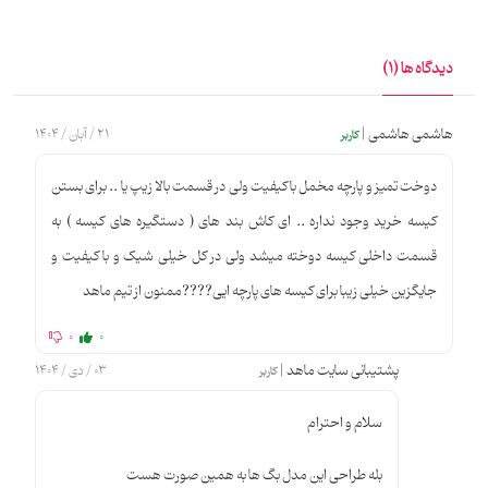
دیدگاه ها (1)
هاشمی هاشمی |
21 / آبان / 1404
کاربر
دوخت تمیز و پارچه مخمل با کیفیت ولی در قسمت بالا زیپ یا .. برای بستن
کیسه خرید وجود نداره .. ای کاش بند های ( دستگیره های کیسه ) به
قسمت داخلی کیسه دوخته میشد ولی در کل خیلی شیک و با کیفیت و
جایگزین خیلی زیبا برای کیسه های پارچه ایی????ممنون از تیم ماهد
0
0
پشتیبانی سایت ماهد |
03 / دی / 1404
کاربر
سلام و احترام
بله طراحی این مدل بگ ها به همین صورت هست