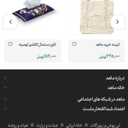
کیسه خرید ماهد
کاور دستمال کاغذی تهمینه
156,000
235,000
تومان
تومان
درباره ماهد
خانه ماهد
ماهد در شبکه های اجتماعی
اعتماد شما افتخار ماست
تن پوش و زیورآلات
خانه ایرانی
عبادت و زیارت
هیات و روضه