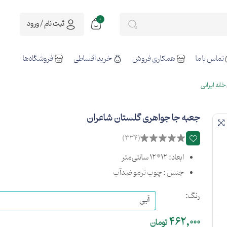
0
ثبت نام / ورود
تماس با ما
همکاری فروش
خرید اقساطی
فروشگاه‌ها
خانه ایرانی
جعبه جا جواهری گلستان شاعران
(334)
ابعاد: 12*12 سانتی‌متر
جنس : چوب ترمو ضدآب
رنگ:
462,000
تومان