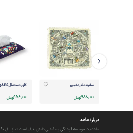
سفره ماه رمضان
کاور دستمال کاغذی
156,000
988,000
تومان
تومان
درباره ماهد