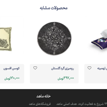
محصولات مشابه
 تهمینه
رومیزی گرد گلستان
کوسن افسون
710,000
297,000
تومان
تومان
خانه ماهد
ماهد یک موسسه فرهنگی و مذهبی دانش بنیان است که از سال 1390 شروع به فعالیت کرده. هدف اصلی ماهد
فروشگاه‌های ماهد