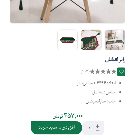
رانر افشان
(402)
ابعاد: 96*36 سانتی‌متر
جنس: مخمل
چاپ: سابلیمیشن
457,000
تومان
افزودن به سبد خرید