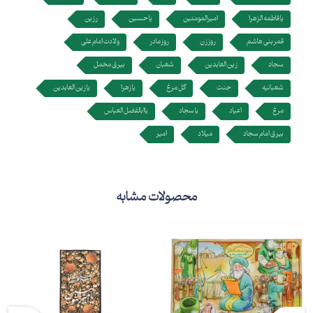
یا فاطمه الزهرا
امیرالمومنین
یا حسین
رزین
قمر بنی هاشم
روز زن
روز مادر
ولادت امام علی
سجاد
زین العابدین
شعبان
بیرق مخمل
شعبانیه
جنت
گل مرغ
یا زهرا
یا زین العابدین
مرغ
اعیاد
یا سجاد
یاابالفضل العباس
بیرق امام سجاد
میلاد
امیر
محصولات مشابه