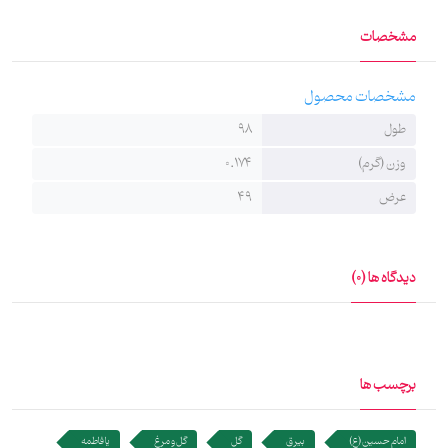
مشخصات
مشخصات محصول
طول
98
وزن (گرم)
0.174
عرض
49
دیدگاه ها (0)
برچسب ها
امام حسین (ع)
بیرق
گل
گل و مرغ
یا فاطمه