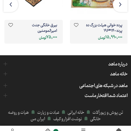
پرده خوانی هیئت بزرگ ده
بیرق خانگی جنت
پرده 140*196
امیرالمومنین
75,000
15,990,000
تومان
تومان
درباره ماهد
خانه ماهد
ماهد در شبکه های اجتماعی
اعتماد شما افتخار ماست
تن پوش و زیورآلات
خانه ایرانی
عبادت و زیارت
هیات و روضه
خانگی
نوشت افزار و کیف
ایران من