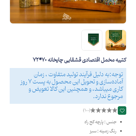
کتیبه مخمل اقتصادی قشقایی چایخانه 70*72
توجه:به دلیل فرآیند تولید متفاوت ، زمان
آماده‌سازی و تحویل این محصول به پست 7 روز
کاری میباشد، و همچنین این کالا تعویض و
مرجوع ندارد.
(100)
جنس : پارچه کج راه
رنگ زمینه : سبز