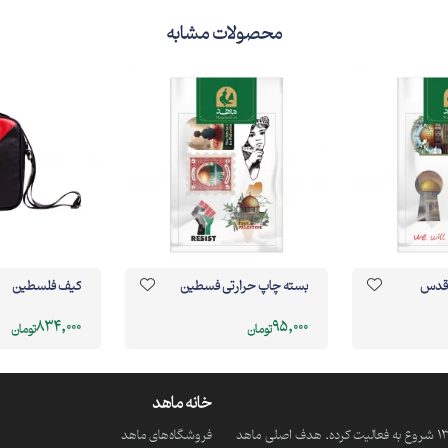
محصولات مشابه
 قدس
بسته چاپ حرارتی فسطین
کیف فلسطین
834,000
95,000
تومان
تومان
خانه ماهد
ماهد یک موسسه فرهنگی و مذهبی دانش بنیان است که از سال 1390 شروع به فعالیت کرده. هدف اصلی ماهد
فروشگاه‌های ماهد