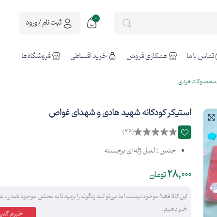
0
ثبت نام / ورود
تماس با ما
همکاری فروش
خرید اقساطی
فروشگاه‌ها
محصولات فردی
استیکر کودکانه شهید هادی و شهدای غواص
(29)
جنس : لیبل ژله ای برجسته
28,000
تومان
این کالا فعلا موجود نیست اما می‌توانید زنگوله را بزنید تا به محض موجود شدن، به
خبر دهیم.
خبرم کنید