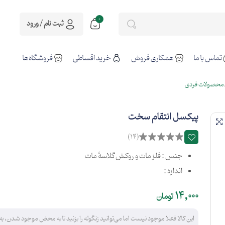
0
ثبت نام / ورود
تماس با ما
همکاری فروش
خرید اقساطی
فروشگاه‌ها
محصولات فردی
پیکسل انتقام سخت
(14)
جنس : فلز مات و روکش گلاسۀ مات
اندازه :
14,000
تومان
این کالا فعلا موجود نیست اما می‌توانید زنگوله را بزنید تا به محض موجود شدن، به