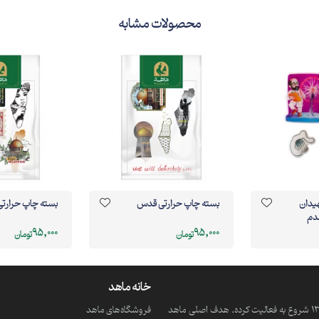
محصولات مشابه
هیدان
بسته چاپ حرارتی قدس
بسته چاپ حرارت
قدم
95,000
95,000
تومان
تومان
خانه ماهد
ماهد یک موسسه فرهنگی و مذهبی دانش بنیان است که از سال 1390 شروع به فعالیت کرده. هدف اصلی ماهد
فروشگاه‌های ماهد