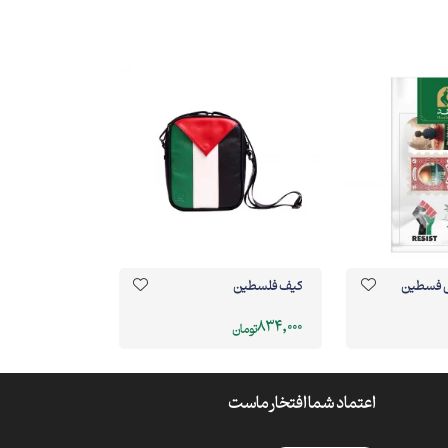
ی فسطین
کیف فلسطین
834,000
تومان
اعتماد شما افتخار ماست