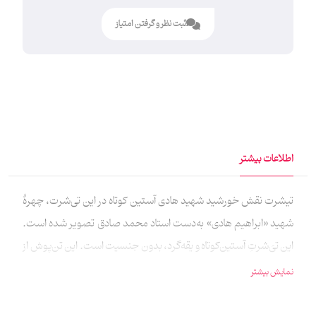
ثبت نظر و گرفتن امتیاز
اطلاعات بیشتر
تیشرت نقش خورشید شهید هادی آستین کوتاه در این تی‌شرت، چهرۀ
شهید «ابراهیم هادی» به‌دست استاد محمد صادق تصویر شده است.
این تی‌َشرتِ آستین‌کوتاه و یقه‌گرد، بدون جنسیت است. این تن‌پوش از
جنس فانریپ تمام‌پنبه است که از بافت پارچه تا چاپ و دوخت آن در
نمایش بیشتر
کارگاه‌های خانه ماهد انجام شده است. توضیحات تکمیلی محیا برای
تولید تن‌پوش، از صفر شروع کرد. بهترین نخ‌پنبه‌ای ایران را پیدا کرد؛ با