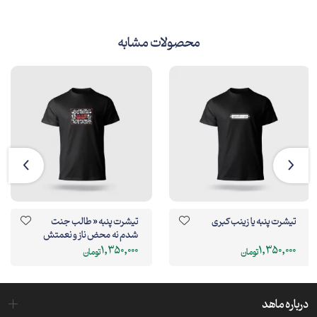
محصولات مشابه
تیشرت پنبه یا زینب کبری
تیشرت پنبه « طالب جنت
شدم نه محض ناز و نعمتش
... »
1,350,000
1,350,000
تومان
تومان
درباره ماهد