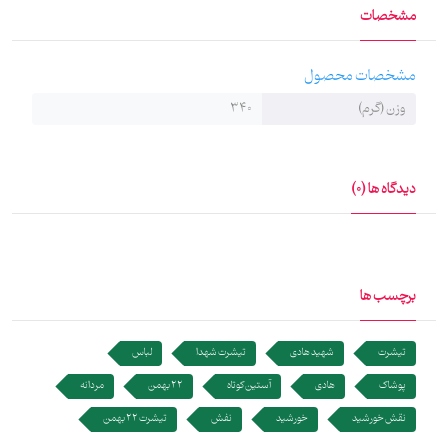
مشخصات
آن پارچه بافت؛ پارچه‌ها که تاییدیه کیفیت گرفتند، سراغ مراحل بعدی
رفت؛ رنگ و چاپ و دوخت هم، در کارگاه‌های محیا انجام گرفت و رسید به
مشخصات محصول
اینجا که الان هست. تن‌پوش‌های محیا را با خیال راحت تهیه کنید. اگر از
وزن (گرم)
340
کیفیت پارچه و دوخت تن پوش راضی نبودید، می‌توانید آن را مرجوع
کنید.
دیدگاه ها (0)
برچسب ها
تیشرت
شهید هادی
تیشرت شهدا
لباس
پوشاک
هادی
آستین کوتاه
22 بهمن
مردانه
نقش خورشید
خورشید
نفش
تیشرت 22 بهمن