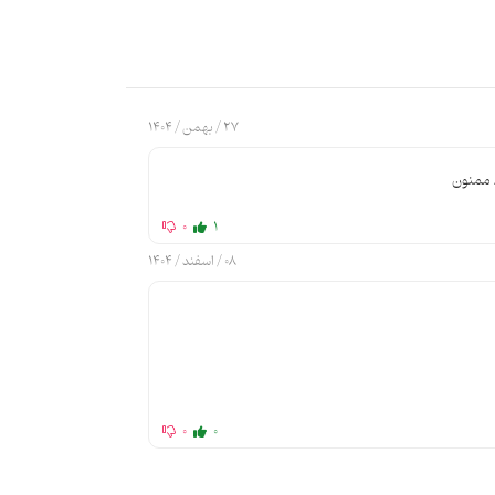
27 / بهمن / 1404
0
1
08 / اسفند / 1404
0
0