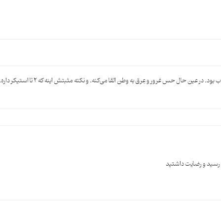
 حال حس غرور و عِرق به وطن القا می‌کنه. و نکته مثبتش اینه که 2 تا استیکر داره. ممنون
رسید و رضایت داشتید