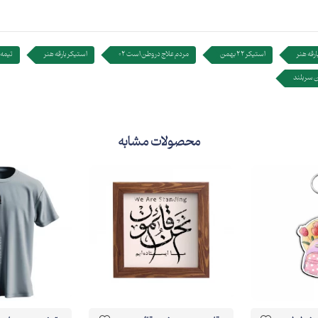
ارقه هنر
استیکر 22 بهمن
مردم علاج در وطن است 02
استیکر بارقه هنر
تیمه 
ن سربلند
محصولات مشابه