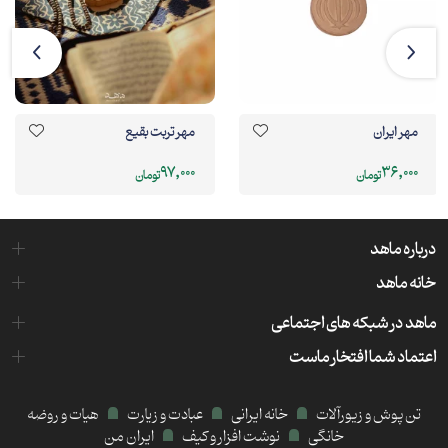
مهر ایران
مهر تربت بقیع
97,000
36,000
تومان
تومان
درباره ماهد
خانه ماهد
ماهد در شبکه های اجتماعی
اعتماد شما افتخار ماست
تن پوش و زیورآلات
خانه ایرانی
عبادت و زیارت
هیات و روضه
خانگی
نوشت افزار و کیف
ایران من