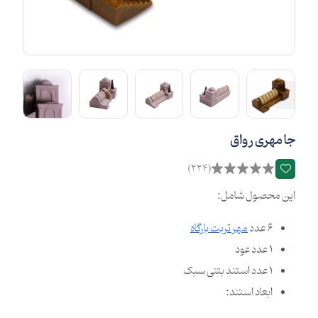
جا مهری رواق
(224)
این محصول شامل:
6 عدد
مهر تربت بارگاه
1 عدد عود
1 عدد استند بتنی سبک
ابعاد استند: