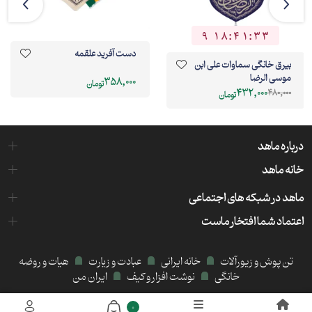
9
1
8
:
4
1
:
3
2
9
1
8
4
1
3
3
دست آفرید علقمه
بیرق خانگی سماوات علی ابن
موسی الرضا
358,000
تومان
432,000
480,000
تومان
درباره ماهد
خانه ماهد
ماهد در شبکه های اجتماعی
اعتماد شما افتخار ماست
تن پوش و زیورآلات
خانه ایرانی
عبادت و زیارت
هیات و روضه
خانگی
نوشت افزار و کیف
ایران من
میزبانی هاست و سرور:
کیمیا هاست
0