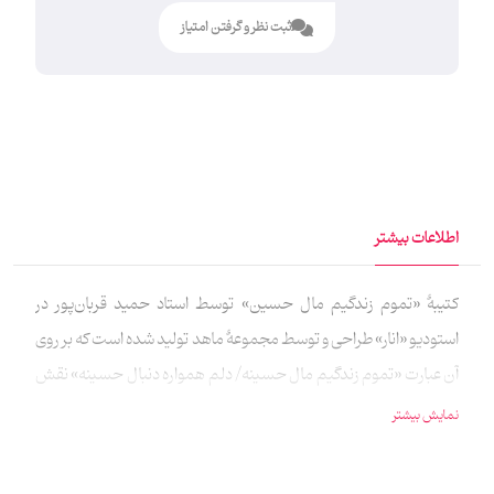
ثبت نظر و گرفتن امتیاز
اطلاعات بیشتر
کتیبهٔ «تموم زندگیم مال حسین» توسط استاد حمید قربان‌پور در
استودیو «انار» طراحی و توسط مجموعهٔ ماهد تولید شده است که بر روی
آن عبارت «تموم زندگیم مال حسینه/ دلم همواره دنبال حسینه» نقش
بسته است. این کتیبه در دو سایز بزرگ(140 در 50 سانتی‌متر) و
نمایش بیشتر
کوچک(73 در 23 سانتی‌متر) به‌روش چاپ سابلیمیشن بر پارچهٔ مخمل
تولید شده است.