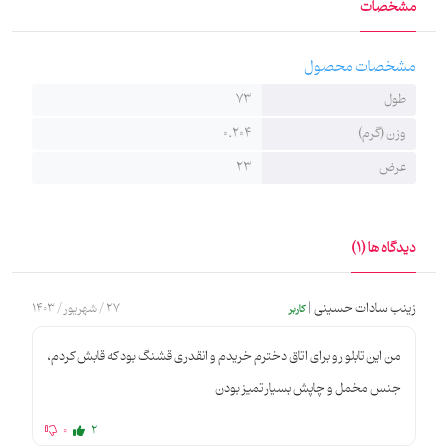
مشخصات
مشخصات محصول
طول
73
وزن (گرم)
0.204
عرض
23
دیدگاه ها (1)
زینب سادات حسینی |
27 / شهریور / 1403
کاربر
من این تابلو رو برای اتاق دخترم خریدم و انقدری قشنگ بود که قابش کردم،
جنس مخمل و چاپش بسیار تمیز بودن
0
2