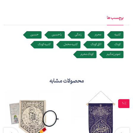
برچسب ها
کتیبه
محرم
زندگی
یا حسین
حسین
کودک
اتاق کودک
کتیبه مخمل
کتیبه کودک
تموم زندگیم
کودک محرم
محصولات مشابه
10%