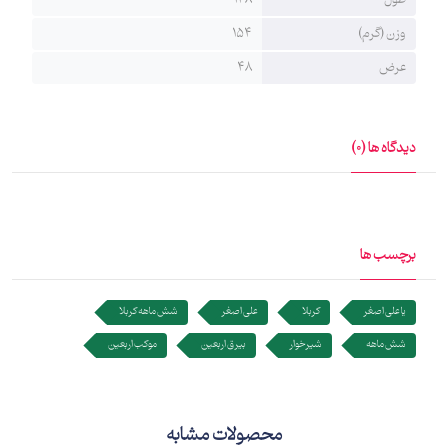
طول
148
هیئت (بیرق) می‌گوید بیرق‌ها در دو نوع پارچه کج‌راه یا مخمل تولید
وزن (گرم)
154
می‌شوند. بیرق‌های پارچه کج‌راه سبک‌تر هستند و برای شستشو هم
عرض
48
حساسیت کمتری دارند. و به شیوه چاپ سیلک برروی پارچه طرح گرفته
و از ماندگاری بالایی برخوردارست.
دیدگاه ها (0)
برچسب ها
یا علی اصغر
کربلا
علی اصغر
شش ماهه کربلا
شش ماهه
شیرخوار
بیرق اربعین
موکب اربعین
محصولات مشابه