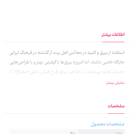
اطلاعات بیشتر
استفاده از بیرق و کتیبه در مجالس اهل بیت از گذشته در فرهنگ ایرانی
جایگاه خاصی داشته. اما امروزه بیرق‌ها با کیفیتی بهتر و با طراحی‌هایی
جدیدتر تولید می‌شوند. در طراحی بیرق طرح فرش یا علی‌ اصغر(ع)، از
نقوش سنتی فرش ایرانی الهام گرفته شده است که زیبایی این بیرق را
نمایش بیشتر
دوچندان کرده است. امروزه می‌توانید با نصب این بیرق‌ها در هیئات
خود با حس و حالی متفاوت‌تر از مهمانان مجلس اهل بیت استقبال
مشخصات
کنید. این کار توسط آقای سید احمد باقریان طراحی شده و توسط جناب
آقای کریمی نقش گرفته‌است. خط این کار نیز هنر دست استاد روح‌الله
مشخصات محصول
ابوالفضلی است. توضیحات تکمیلی خانه ماهد به پارچه‌های عمودی