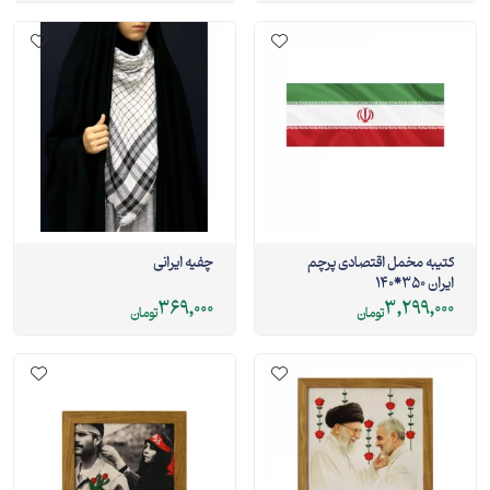
کتیبه مخمل اقتصادی پرچم
چفیه ایرانی
ایران 350*140
369,000
3,299,000
تومان
تومان