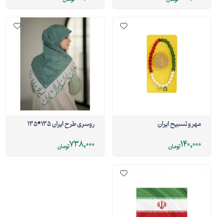
مهر و تسبیح ایران
روسری طرح ایران 135*135
738,000
140,000
تومان
تومان