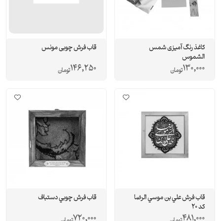
کاغذ رنگ آمیزی شمس
قاب فرش چوبی مونس
الشموس
146,250
130,000
تومان
تومان
قاب فرش علي بن موسي الرضا
قاب فرش چوبي دستباف
كد 20
720,000
481,000
تومان
تومان