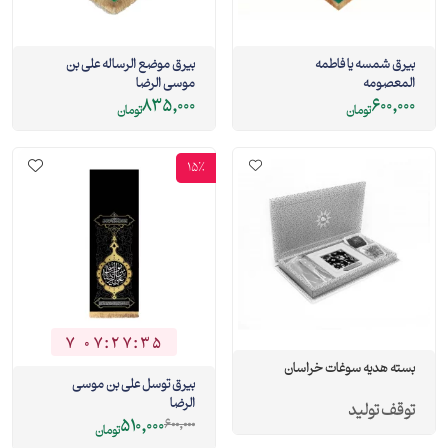
بیرق شمسه یا فاطمه
بیرق موضع الرساله علی بن
المعصومه
موسی الرضا
835,000
600,000
تومان
تومان
15%
7
0
7
:
2
7
:
3
5
7
0
7
2
7
3
5
بسته هدیه سوغات خراسان
بیرق توسل علی بن موسی
الرضا
توقف تولید
510,000
600,000
تومان