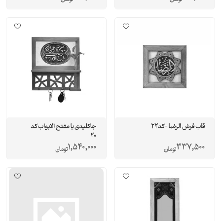
قاب فرش الرضا -كد22
جاکلیدی یا مفتح الابواب کد
20
1,540,000
337,500
تومان
تومان