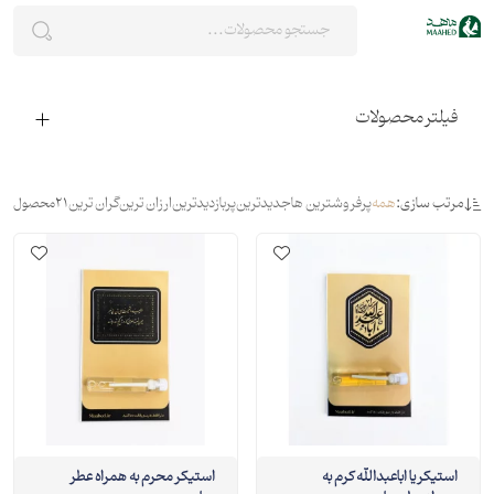
فیلتر محصولات
مرتب سازی:
همه
پرفروشترین ها
جدیدترین
پربازدیدترین
ارزان ترین
گران ترین
21
محصول
استیکر یا اباعبدالله کرم به
استیکر محرم به همراه عطر