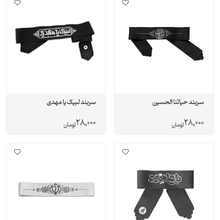
سربند حیاتنا الحسین
سربند لبیک یا مهدی
28,000
28,000
تومان
تومان