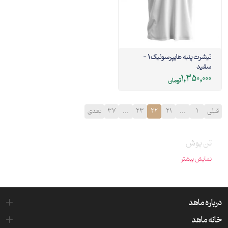
تیشرت پنبه هایپرسونیک 1 -
سفید
1,350,000
تومان
قبلی
1
...
21
22
23
...
37
بعدی
تن پوش
نمایش بیشتر
درباره ماهد
خانه ماهد