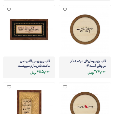
قاب چوبی دایره‌ای مردم علاج
قاب پی‌وی‌سی افقی صبر
در وطن است 04
داشته باش دارم میبینمت
30در15 افقی
655,000
176,000
تومان
تومان