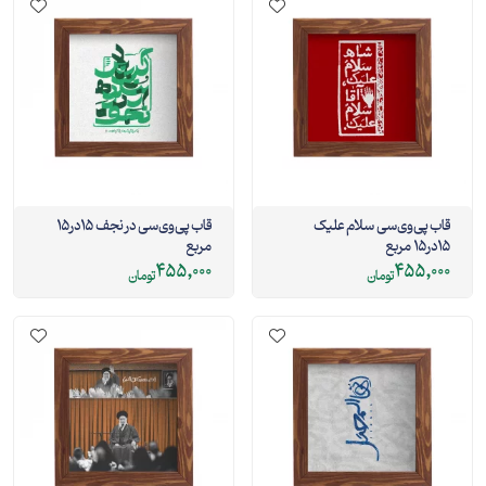
قاب پی‌وی‌سی سلام علیک
قاب پی‌وی‌سی در نجف 15در15
15در15 مربع
مربع
455,000
455,000
تومان
تومان