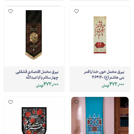
بیرق مخمل خون خدا یا قمر
بیرق مخمل اقتصادی قشقایی
بنی هاشم (ع) 140*46
چهار سلام یا ابا عبدالله
مشکی 140*46
472,000
472,000
تومان
تومان