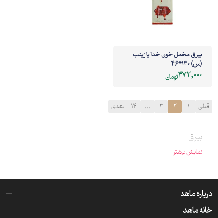
بیرق مخمل خون خدا یا زینب
(س) 140*46
472,000
تومان
قبلی
1
2
3
...
14
بعدی
بیرق
نمایش بیشتر
درباره ماهد
خانه ماهد