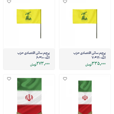
پرچم ساتن اقتصادی حزب
پرچم ساتن اقتصادی حزب
الله 120*70
الله 100*60
273,000
335,000
تومان
تومان