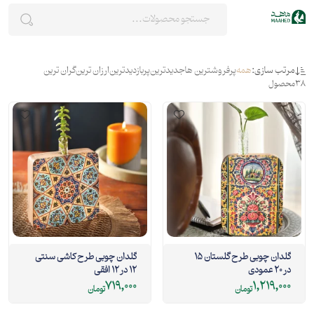
مرتب سازی:
همه
پرفروشترین ها
جدیدترین
پربازدیدترین
ارزان ترین
گران ترین
38
محصول
گلدان چوبی طرح گلستان 15
گلدان چوبی طرح کاشی سنتی
در 20 عمودی
12 در 12 افقی
719,000
1,219,000
تومان
تومان