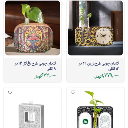
گلدان چوبی طرح زرین 24 در
گلدان چوبی طرح باغ گل 13 در
12 افقی
9 افقی
673,000
1,779,000
تومان
تومان