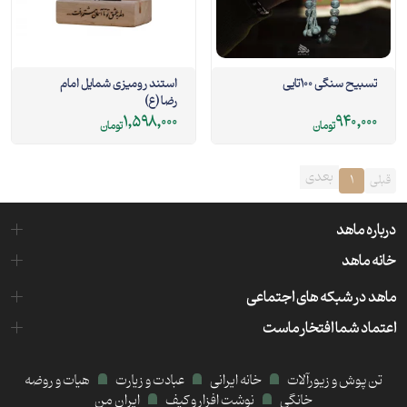
تسبیح سنگی 100تایی
استند رومیزی شمایل امام
رضا (ع)
1,598,000
940,000
تومان
تومان
بعدی
قبلی
1
درباره ماهد
خانه ماهد
ماهد در شبکه های اجتماعی
اعتماد شما افتخار ماست
تن پوش و زیورآلات
خانه ایرانی
عبادت و زیارت
هیات و روضه
خانگی
نوشت افزار و کیف
ایران من