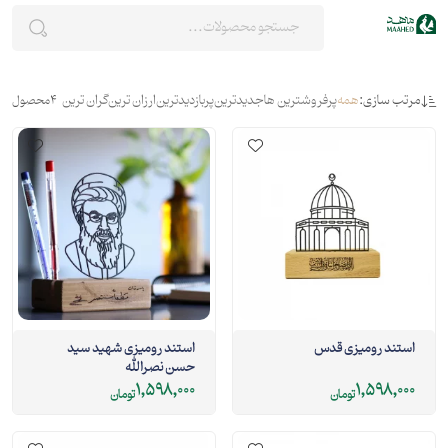
مرتب سازی:
همه
پرفروشترین ها
جدیدترین
پربازدیدترین
ارزان ترین
گران ترین
4
محصول
استند رومیزی قدس
استند رومیزی شهید سید
حسن نصرالله
1,598,000
1,598,000
تومان
تومان