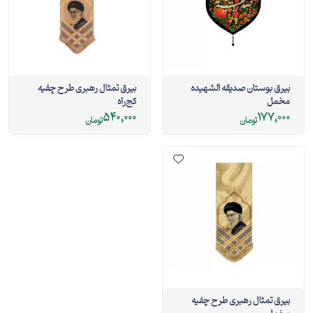
بیرق بوستان صدیقه الشهیده
بیرق تمثال رهبری طرح چفیه
مخمل
کج‌راه
540,000
177,000
تومان
تومان
بیرق تمثال رهبری طرح چفیه