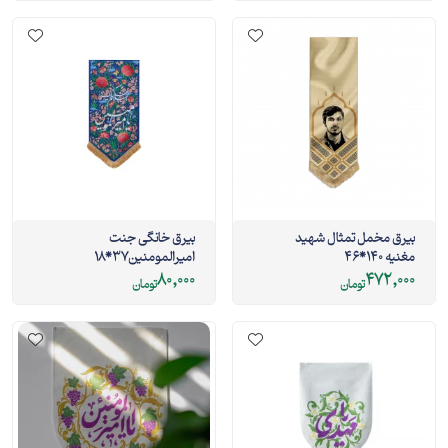
بیرق مخمل تمثال شهید
بیرق خانگی جنت
مغنیه 140*46
امیرالمومنین37*18
80,000
472,000
تومان
تومان