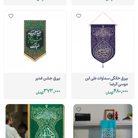
بیرق خانگی سماوات علی ابن
بیرق جشن غدیر
موسی الرضا
373,000
480,000
تومان
تومان