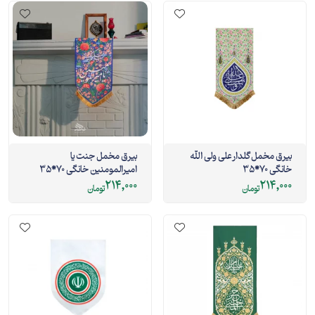
بیرق مخمل گلدار علی ولی الله
بیرق مخمل جنت یا
خانگی 70*35
امیرالمومنین خانگی 70*35
214,000
214,000
تومان
تومان