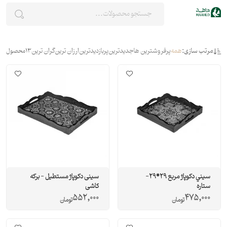
مرتب سازی:
همه
پرفروشترین ها
جدیدترین
پربازدیدترین
ارزان ترین
گران ترین
13
محصول
سيني دکوپاژ مربع 29*29-
سینی دکوپاژ مستطیل - برکه
ستاره
کاشی
552,000
475,000
تومان
تومان