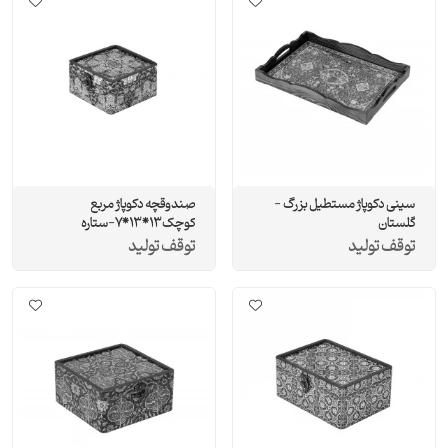
سینی دکوپاژ مستطیل بزرگ -
صندوقچه دکوپاژ مربع
گلستان
کوچک13*13*7-ستاره
توقف تولید
توقف تولید