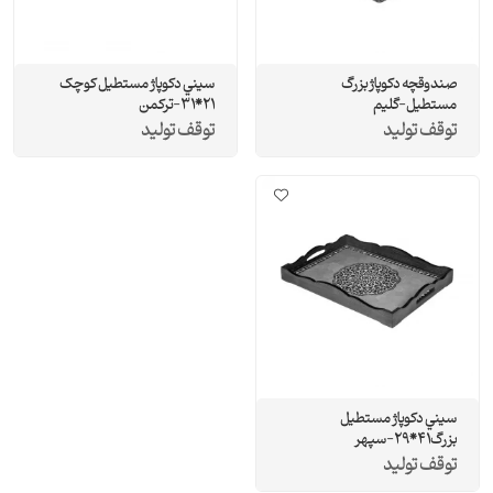
صندوقچه دکوپاژ بزرگ
سيني دکوپاژ مستطيل کوچک
مستطيل-گلیم
21*31-ترکمن
توقف تولید
توقف تولید
سيني دکوپاژ مستطيل
بزرگ41*29-سپهر
توقف تولید