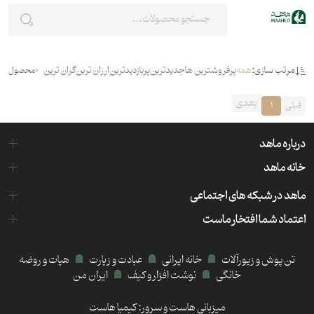
مرتب سازی:
همه
پرفروشترین ها
جدیدترین
پربازدیدترین
ارزان ترین
گران ترین
0
محصول
بعدی
قبلی
1
درباره ماهد
خانه ماهد
ماهد در شبکه های اجتماعی
اعتماد شما افتخار ماست
تن پوش و زیورآلات
خانه ایرانی
عبادت و زیارت
هیات و روضه
خانگی
نوشت افزار و کیف
ایران من
میزبانی هاست و سرور:
کیمیا هاست