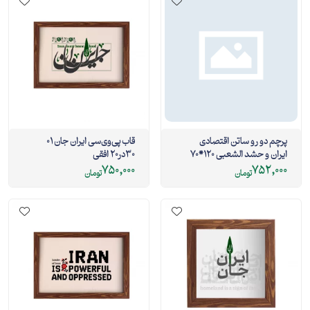
پرچم دو رو ساتن اقتصادی
قاب پی‌وی‌سی ایران جان 01
ایران و حشد الشعبی 120*70
30در20 افقی
750,000
752,000
تومان
تومان