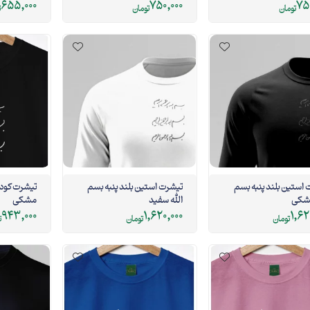
655,000
750,000
75
تومان
تومان
ت
استین بلند پنبه بسم
تیشرت استین بلند پنبه بسم
تیشرت کودک
الله سفید
مشکی
943,000
1,620,000
1,62
تومان
تومان
ت