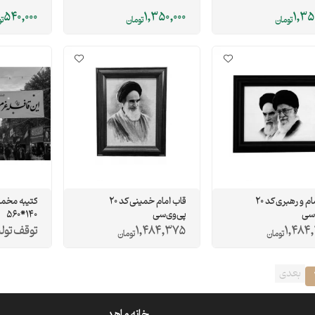
540,000
1,350,000
1,35
تومان
تومان
ت
قاب امام و رهبری کد 20
قاب امام خمینی کد 20
کتیبه مخمل
‌سی
پی‌وی‌سی
140*560
1,484
1,484,375
توقف تول
تومان
تومان
بعدی