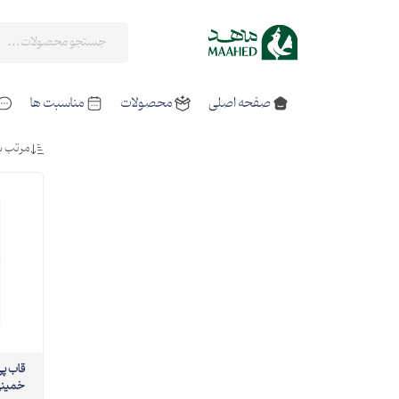
صفحه اصلی
محصولات
مناسبت ها
مرتب س
قا
خمینی 04 20در30 