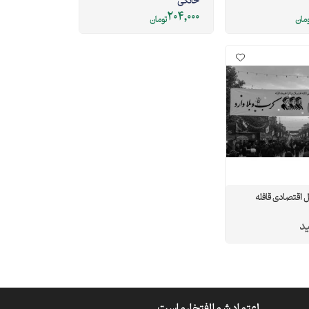
خانگی
204,000
ومان
تومان
 اقتصادی قافله
ید