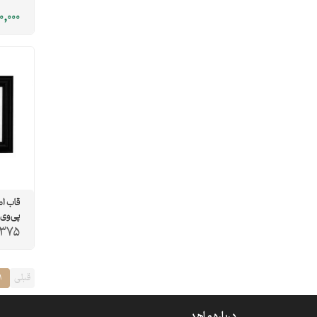
0,000
پی‌وی
,375
قبلی
1