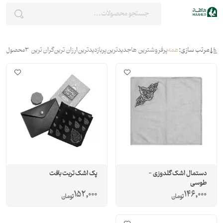
مرتب سازی:
همه
پرفروشترین ها
جدیدترین
پربازدیدترین
ارزان ترین
گران ترین
3
محصول
دستمال اشک گلدوزی -
پک اشک تربت بافت
طوسی
152,000
146,000
تومان
تومان