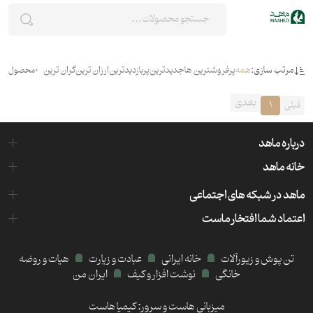
مرتب سازی:
همه
پرفروشترین ها
جدیدترین
پربازدیدترین
ارزان ترین
گران ترین
0
محصول
بعدی
قبلی
1
درباره ماهد
خانه ماهد
ماهد در شبکه های اجتماعی
اعتماد شما افتخار ماست
تن پوش و زیورآلات
خانه ایرانی
عبادت و زیارت
هیات و روضه
خانگی
نوشت افزار و کیف
ایران من
میزبانی هاست و سرور:
کیمیا هاست