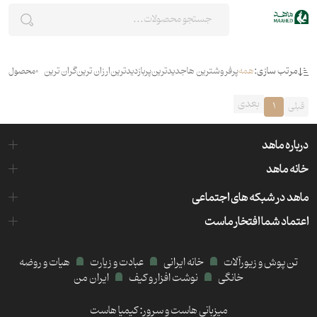
مرتب سازی:
همه
پرفروشترین ها
جدیدترین
پربازدیدترین
ارزان ترین
گران ترین
0
محصول
بعدی
قبلی
1
درباره ماهد
خانه ماهد
ماهد در شبکه های اجتماعی
اعتماد شما افتخار ماست
تن پوش و زیورآلات
خانه ایرانی
عبادت و زیارت
هیات و روضه
خانگی
نوشت افزار و کیف
ایران من
میزبانی هاست و سرور:
کیمیا هاست