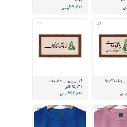
15*10
107,500
ان
تومان
قاب پی‌وی‌سی زمانه 30در15
قاب پی‌وی‌سی شاه نجف
30در15 افقی
655,000
ومان
تومان