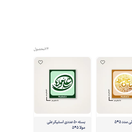
72
محصول
بسته 50 عددی استیکر علی
مولا 5*5