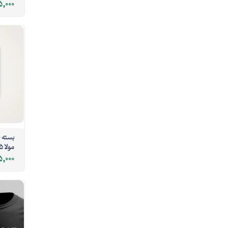
5,000
مولا 5*5
,000