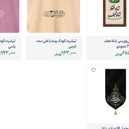
ب پی‌وی‌سی شاه نجف
تیشرت کودک پنبه یا علی مدد
تیشرت کودک
کرمی
یاسی
943,000
943,000
655
تومان
تومان
ت
خمل اقتصادی یا علی