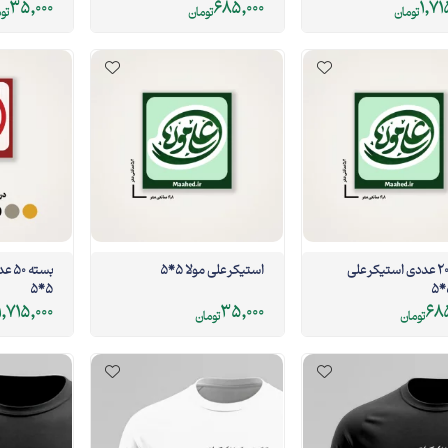
35,000
685,000
1,71
تومان
تومان
تو
بسته 20 عددی استیکر علی
استیکر علی مولا 5*5
5*5
1,715,000
35,000
685
تومان
تومان