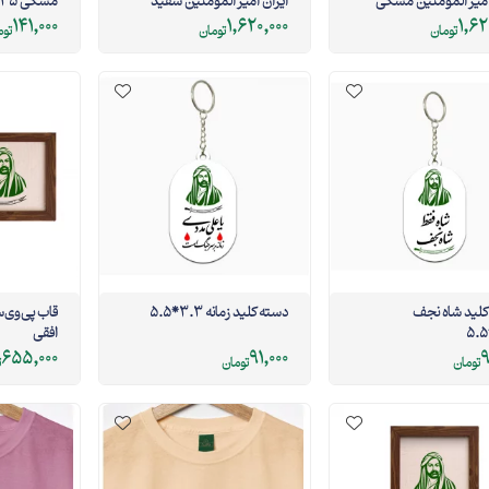
میر المومنین مشکی
ایران امیر المومنین سفید
مشکی 35*50
141,000
1,620,000
1,62
تومان
تومان
توم
دسته کلید شاه نجف
دسته کلید زمانه 3.3*5.5
افقی
655,000
91,000
9
تومان
تومان
ت