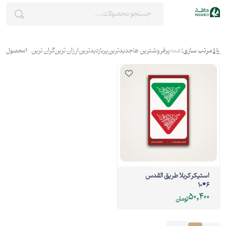
مرتب سازی:
همه
پرفروشترین ها
جدیدترین
پربازدیدترین
ارزان ترین
گران ترین
1
محصول
استیکر کربلا طریق القدس
6*10
50,400
تومان