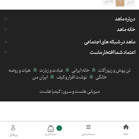
بعدی
قبلی
1
درباره ماهد
خانه ماهد
ماهد در شبکه های اجتماعی
اعتماد شما افتخار ماست
تن پوش و زیورآلات
خانه ایرانی
عبادت و زیارت
هیات و روضه
خانگی
نوشت افزار و کیف
ایران من
میزبانی هاست و سرور:
کیمیا هاست
0
خانه
دسته‌بندی
سبد‌خرید
پروفایل