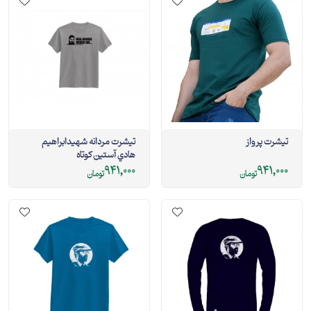
تیشرت پرواز
تيشرت مردانه شهيدابراهيم
هادي آستین کوتاه
941,000
941,000
تومان
تومان