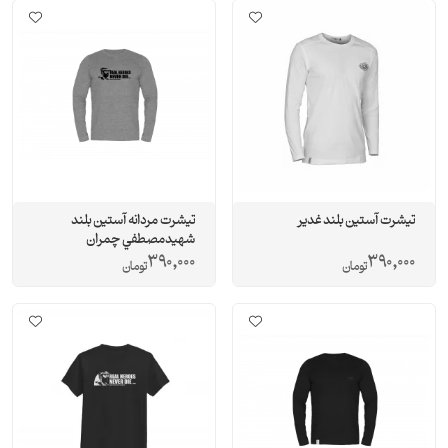
تیشرت آستین بلند غدیر
تيشرت مردانه آستین بلند
شهيدمصطفي چمران
390,000
390,000
تومان
تومان