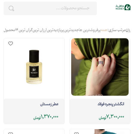
مرتب سازی:
همه
پرفروشترین ها
جدیدترین
پربازدیدترین
ارزان ترین
گران ترین
14
محصول
انگشتر پنجره فولاد
عطر زمستان
1,370,000
7,300,000
تومان
تومان