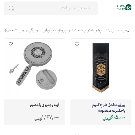
مرتب سازی:
همه
پرفروشترین ها
جدیدترین
پربازدیدترین
ارزان ترین
گران ترین
3
محصول
بيرق مخمل طرح گليم
آینه رومیزی یا مصور
ياحضرت معصومه
1,167,000
605,000
تومان
تومان