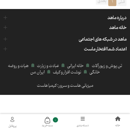
بعدی
قبلی
1
درباره ماهد
خانه ماهد
ماهد در شبکه های اجتماعی
اعتماد شما افتخار ماست
تن پوش و زیورآلات
خانه ایرانی
عبادت و زیارت
هیات و روضه
خانگی
نوشت افزار و کیف
ایران من
میزبانی هاست و سرور:
کیمیا هاست
0
خانه
دسته‌بندی
سبد‌خرید
پروفایل