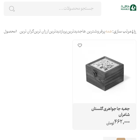
مرتب سازی:
همه
پرفروشترین ها
جدیدترین
پربازدیدترین
ارزان ترین
گران ترین
1
محصول
جعبه جا جواهری گلستان
شاعران
462,000
تومان