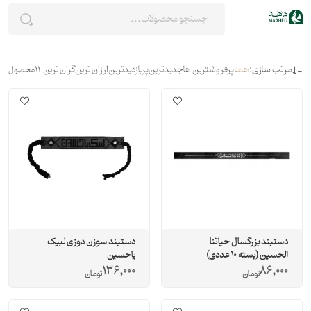
مرتب سازی:
همه
پرفروشترین ها
جدیدترین
پربازدیدترین
ارزان ترین
گران ترین
11
محصول
دستبند بزرگسال حیاتنا
دستبند سوزن دوزی لبیک
الحسین (بسته 10 عددی)
یاحسین
136,000
86,000
تومان
تومان