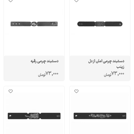
دستبند چرمی امان از دل
دستبند چرمی رقیه
زینب
73,000
73,000
تومان
تومان