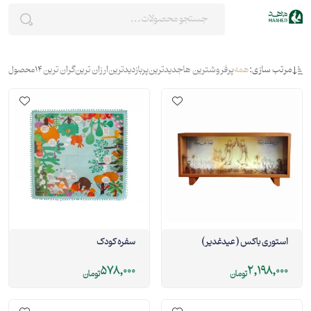
مرتب سازی:
همه
پرفروشترین ها
جدیدترین
پربازدیدترین
ارزان ترین
گران ترین
14
محصول
استوری باکس ( عیدغدیر )
سفره کودک
578,000
2,198,000
تومان
تومان