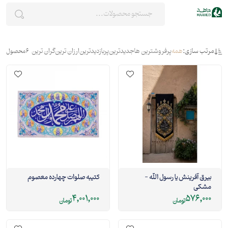
مرتب سازی:
همه
پرفروشترین ها
جدیدترین
پربازدیدترین
ارزان ترین
گران ترین
6
محصول
بیرق آفرینش یا رسول الله -
کتیبه صلوات چهارده معصوم
مشکی
4,001,000
576,000
تومان
تومان