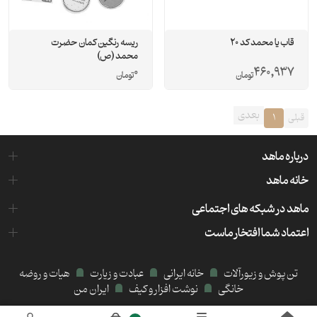
قاب یا محمد کد 20
ریسه رنگین کمان حضرت
محمد (ص)
0
460,937
تومان
تومان
بعدی
قبلی
1
درباره ماهد
خانه ماهد
ماهد در شبکه های اجتماعی
اعتماد شما افتخار ماست
تن پوش و زیورآلات
خانه ایرانی
عبادت و زیارت
هیات و روضه
خانگی
نوشت افزار و کیف
ایران من