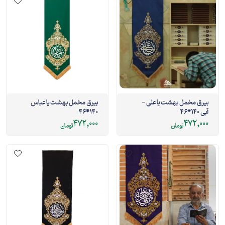
بیرق مخمل بهشت یا علی -
بیرق مخمل بهشت یا عباس
آبی 140*46
140*46
472,000
472,000
تومان
تومان