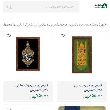
مرتب سازی:
همه
پرفروشترین ها
جدیدترین
پربازدیدترین
ارزان ترین
گران ترین
15
محصول
قاب پی‌وی‌سی حب علی
قاب پی‌وی‌سی بهشت یاعلی
15در30 عمودی
20در30 عمودی
750,000
655,000
تومان
تومان