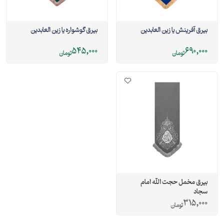
بيرق آفرینش يا زین العابدین
بیرق گوشواره یا زین العابدین
545,000
690,000
تومان
تومان
بيرق مخمل حجت الله امام
سجاد
315,000
تومان