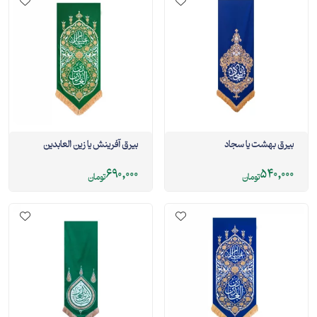
بيرق بهشت يا سجاد
بيرق آفرینش يا زین العابدین
690,000
540,000
تومان
تومان