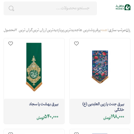
مرتب سازی:
همه
پرفروشترین ها
جدیدترین
پربازدیدترین
ارزان ترین
گران ترین
7
محصول
بيرق جنت يا زين العابدين (ع)
بيرق بهشت يا سجاد
خانگی
540,000
198,000
تومان
تومان