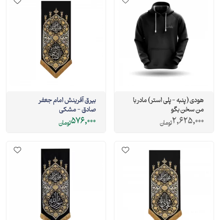
هودی ( پنبه - پلی استر ) مادر با
بيرق آفرینش امام جعفر
من سخن بگو
صادق - مشکی
576,000
2,625,000
تومان
تومان