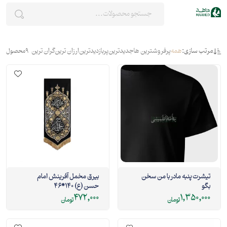
مرتب سازی:
همه
پرفروشترین ها
جدیدترین
پربازدیدترین
ارزان ترین
گران ترین
9
محصول
تیشرت پنبه مادر با من سخن
بیرق مخمل آفرینش امام
بگو
حسن (ع) 140*46
472,000
1,350,000
تومان
تومان