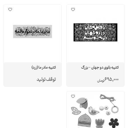
کتیبه بانوی دو جهان - بزرگ
کتیبه مادر ما (زرد)
695,000
توقف تولید
تومان