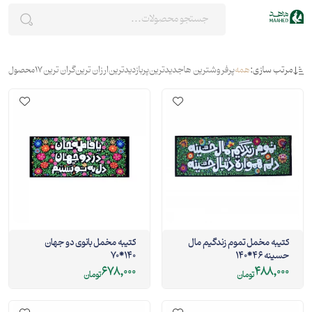
مرتب سازی:
همه
پرفروشترین ها
جدیدترین
پربازدیدترین
ارزان ترین
گران ترین
17
محصول
کتیبه مخمل تموم زندگیم مال
کتیبه مخمل بانوی دو جهان
حسینه 46*140
140*70
678,000
488,000
تومان
تومان