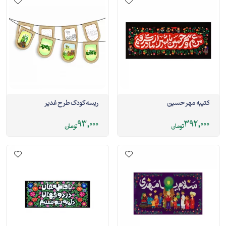
کتیبه مهر حسین
ریسه کودک طرح غدیر
93,000
392,000
تومان
تومان