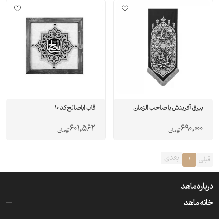
بيرق آفرینش يا صاحب الزمان
قاب اباصالح کد 10
601,562
690,000
تومان
تومان
بعدی
قبلی
1
درباره ماهد
خانه ماهد