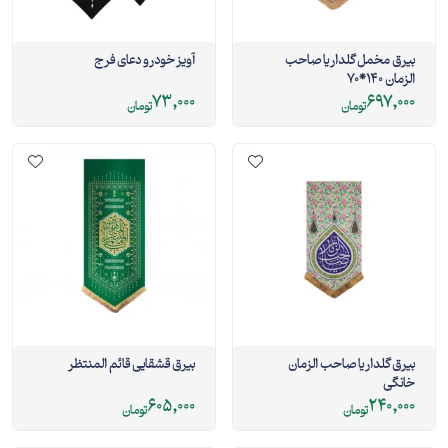
بیرق مخمل گلدار یا صاحب
آویز خودرو دعای فرج
الزمان 140*70
73,000
697,000
تومان
تومان
بیرق گلدار یا صاحب الزمان
بیرق قشقایی قائم المنتظر
خانگی
605,000
240,000
تومان
تومان