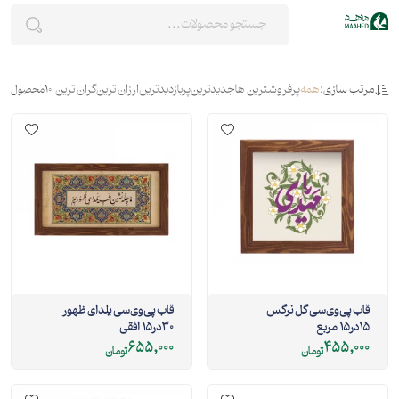
مرتب سازی:
همه
پرفروشترین ها
جدیدترین
پربازدیدترین
ارزان ترین
گران ترین
10
محصول
قاب پی‌وی‌سی گل نرگس
قاب پی‌وی‌سی یلدای ظهور
15در15 مربع
30در15 افقی
655,000
455,000
تومان
تومان