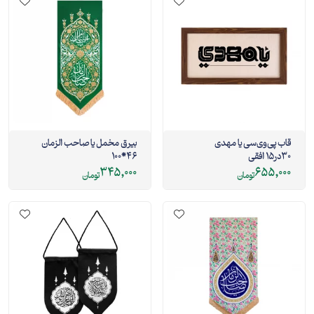
قاب پی‌وی‌سی یا مهدی
بیرق مخمل یا صاحب الزمان
30در15 افقی
46*100
345,000
655,000
تومان
تومان