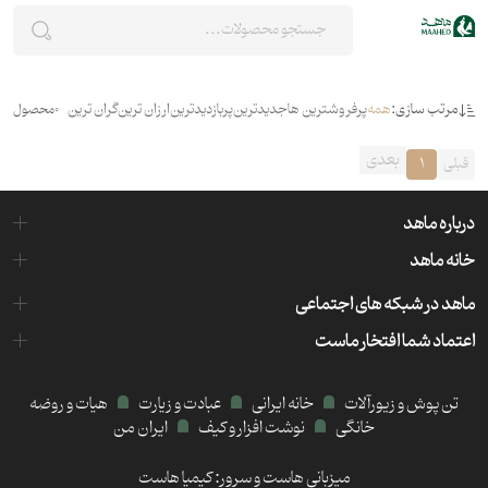
مرتب سازی:
همه
پرفروشترین ها
جدیدترین
پربازدیدترین
ارزان ترین
گران ترین
0
محصول
بعدی
قبلی
1
درباره ماهد
خانه ماهد
ماهد در شبکه های اجتماعی
اعتماد شما افتخار ماست
تن پوش و زیورآلات
خانه ایرانی
عبادت و زیارت
هیات و روضه
خانگی
نوشت افزار و کیف
ایران من
میزبانی هاست و سرور:
کیمیا هاست