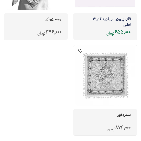
قاب پی‌وی‌سی نور 30در15
روسری نور
افقی
396,000
655,000
تومان
تومان
سفره نور
874,000
تومان