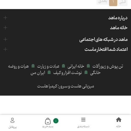
بعدی
قبلی
1
درباره ماهد
خانه ماهد
ماهد در شبکه های اجتماعی
اعتماد شما افتخار ماست
تن پوش و زیورآلات
خانه ایرانی
عبادت و زیارت
هیات و روضه
خانگی
نوشت افزار و کیف
ایران من
میزبانی هاست و سرور:
کیمیا هاست
0
خانه
دسته‌بندی
سبد‌خرید
پروفایل