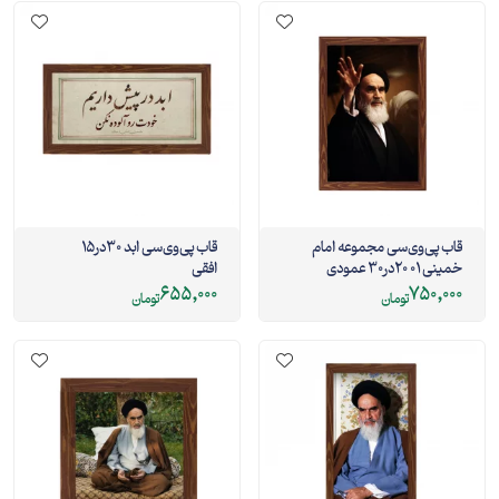
قاب پی‌وی‌سی مجموعه امام
قاب پی‌وی‌سی ابد 30در15
خمینی 01 20در30 عمودی
افقی
655,000
750,000
تومان
تومان