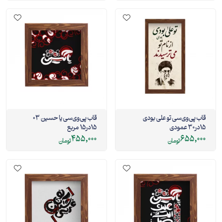
قاب پی‌وی‌سی تو علی بودی
قاب پی‌وی‌سی یا حسین 03
15در30 عمودی
15در15 مربع
455,000
655,000
تومان
تومان