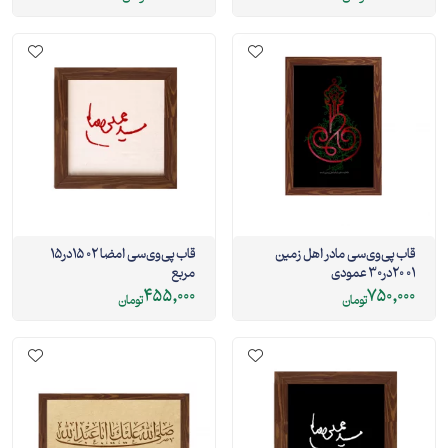
قاب پی‌وی‌سی مادر اهل زمین
قاب پی‌وی‌سی امضا 02 15در15
01 20در30 عمودی
مربع
455,000
750,000
تومان
تومان