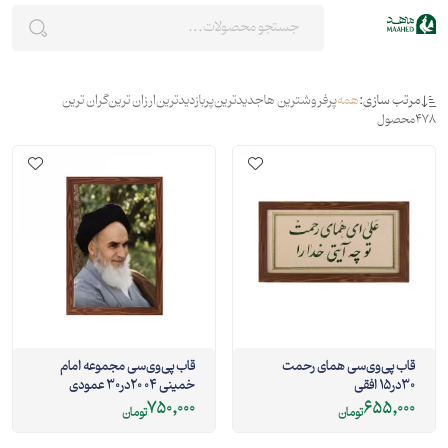
مرتب سازی:
همه
پرفروشترین ها
جدیدترین
پربازدیدترین
ارزان ترین
گران ترین
478
محصول
قاب پی‌وی‌سی همای رحمت
قاب پی‌وی‌سی مجموعه امام
30در15 افقی
خمینی 04 20در30 عمودی
750,000
655,000
تومان
تومان