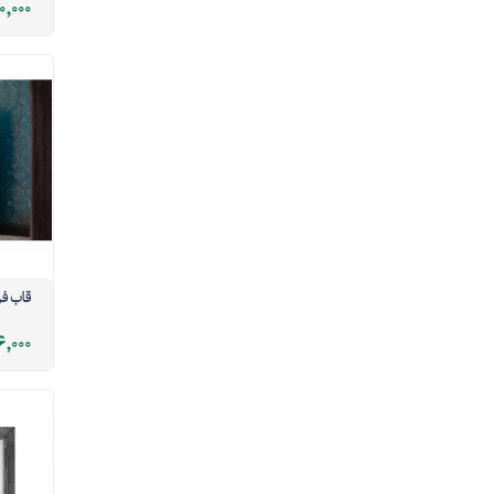
0,000
قاب ف
,000