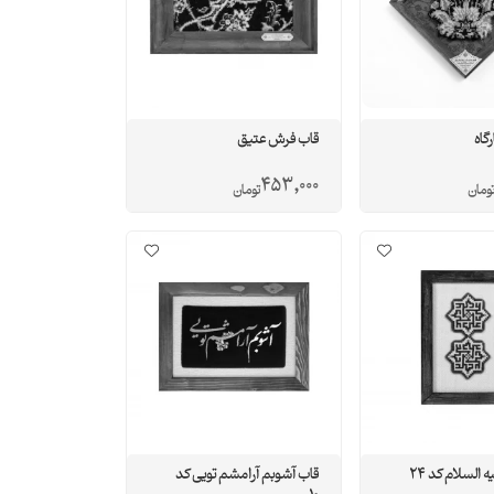
گاه
قاب فرش عتیق
453,000
ومان
تومان
 السلام کد 24
قاب آشوبم آرامشم تویی کد