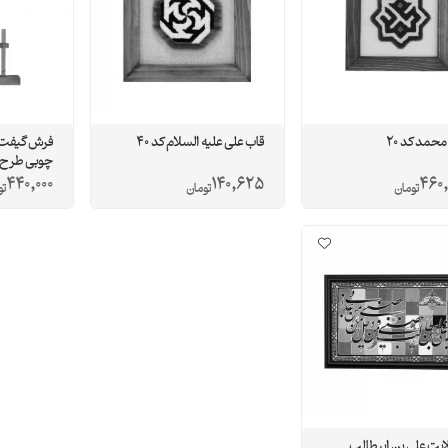
محمد کد 20
قاب علی علیه السلام کد 40
فرش گیفت
چوبی طرح قد
440,000
140,625
460
تومان
تومان
تو
ایت علی بن ابیطالب