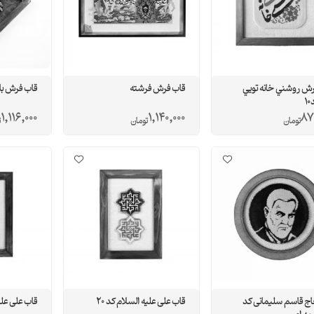
رش روشني خانه تويي
قاب فرش فرشته
قاب فرش بار
1
1,116,000
1,140,000
87
تومان
تومان
ت
اج قاسم سلیمانی کد
قاب علی علیه السلام کد 20
قاب علی علیه