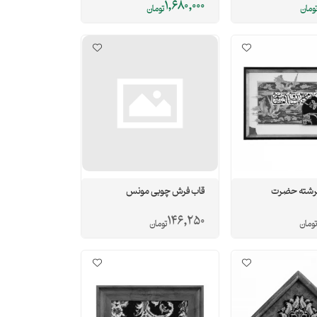
1,680,000
ومان
تومان
رشته حضرت
قاب فرش چوبی مونس
146,250
تومان
تومان