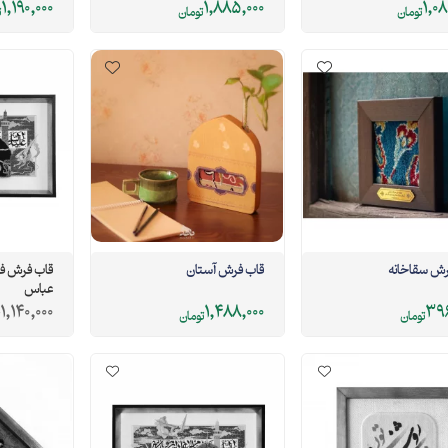
1,190,000
1,885,000
1,08
تومان
تومان
ت
رش سقاخانه
قاب فرش آستان
قاب فرش ف
عباس
1,140,000
1,488,000
396
تومان
تومان