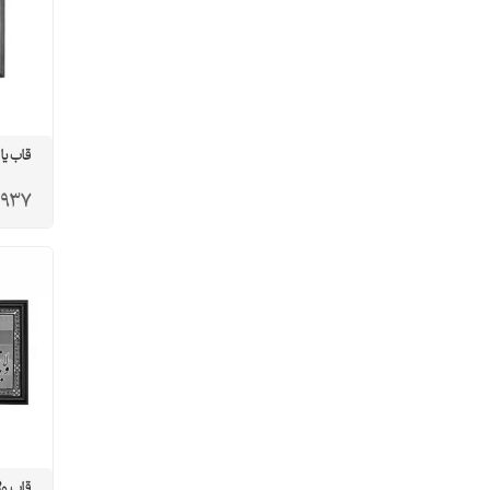
قاب یا 
,937
قاب ول