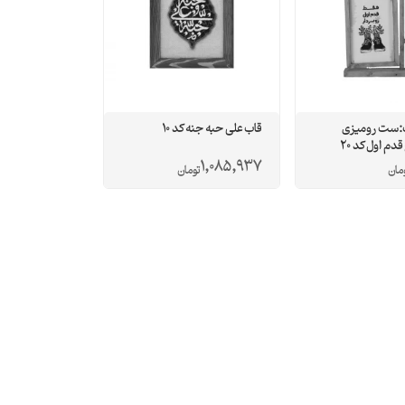
:ست رومیزی
قاب علی حبه جنه کد 10
م اول کد 20
1,085,937
مان
تومان