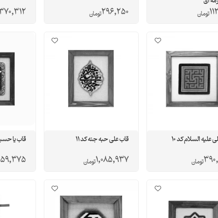
370,312
296,250
11
تومان
تومان
 علیه السلام کد 10
قاب علی حبه جنه کد 11
قاب یا حسین 
359,375
1,085,937
390
تومان
تومان