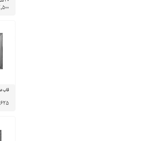
30 سرمه ای
2,500
قاب علی
,625