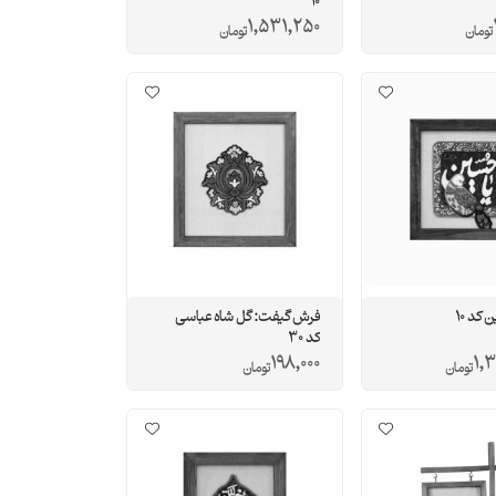
10
1,531,250
تومان
تومان
کد 10
فرش گیفت: گل شاه عباسی
کد 30
198,000
1,
تومان
تومان