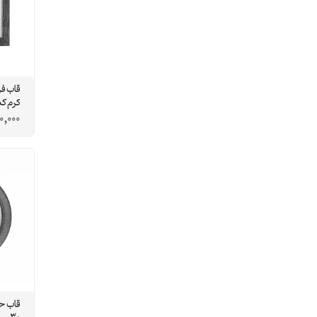
قاب ف
كرم كد0
0,000
قاب ح