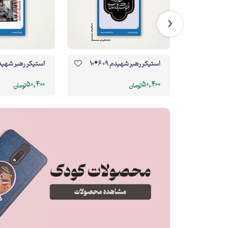
‌وی‌سی 06 از مجموعه
استیکر رهبر شهیدم 09 6*10
استیکر رهبر شهیدم 03 6*10
50,400
50,400
تومان
تومان