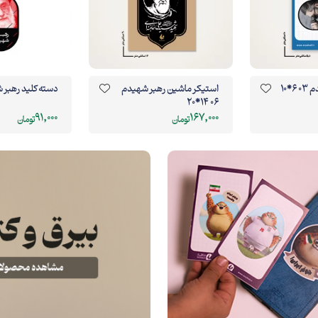
استیکر ماشین رهبر شهیدم
دسته کلید رهبر شهیدم 5*3
06 14*20
91,000
167,000
تومان
تومان