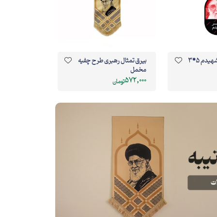
بیرق تمثال رهبری طرح چفیه
مخمل
572,000
تومان