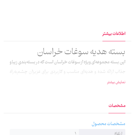
اطلاعات بیشتر
بسته هديه سوغات خراسان
این بسته مجموعه‌ای ویژه از سوغات خراسان است که در بسته‌بندیِ زیبا و
جذاب ارائه شده و هدیه‌ای مناسب و کاربردی برای عزیزان چشم‌به‌راه
زائران و همچنین عاشقان امام همام، شمس‌الشموس و
نمایش بیشتر
انیس‌النفوس، حضرت علی‌بن‌موسی الرضا علیهما‌السلام، به‌شمار
می‌رود. این بستۀ پرطرف‌دار شامل یک قاب‌فرش ماشینی متبرک 14×14
مشخصات
سانتی‌متری حرم امام رضا علیه‌السلام، دو گرم زعفران سرگل ممتاز
صادراتی بشارت، 7/5 گرم هل اکبر بنفش و 2 عدد نبات تک‌نفرۀ زعفرانیِ
مشخصات محصول
صادراتی در بسته‌بندی بهداشتی است. ابعاد بسته‌بندی این محصول
ارتفاع
1