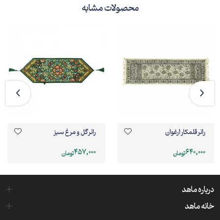
محصولات مشابه
رانر قلمکار ارغوان
رانر گل و مرغ سبز
457,000
640,000
تومان
تومان
درباره ماهد
خانه ماهد