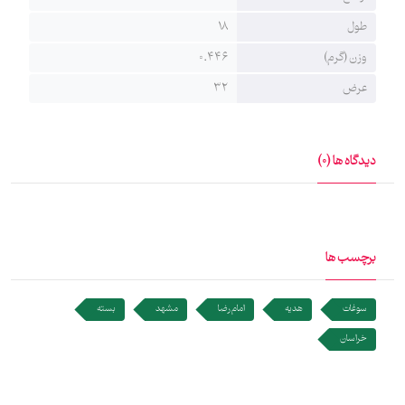
32×18 سانتی‌متر است و در بسته‌بندیِ زیبای هدایای ماهد ارائه می‌شود.
طول
18
وزن (گرم)
0.446
عرض
32
دیدگاه ها (0)
برچسب ها
سوغات
هدیه
امام رضا
مشهد
بسته
خراسان