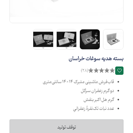
بسته هدیه سوغات خراسان
(28)
قاب‌فرش ماشینی متبرک 14×14 سانتی‌متری
دو گرم زعفران سرگل
گرم هل اکبر بنفش
عدد نبات تک‌نفرۀ زعفرانیِ
توقف تولید